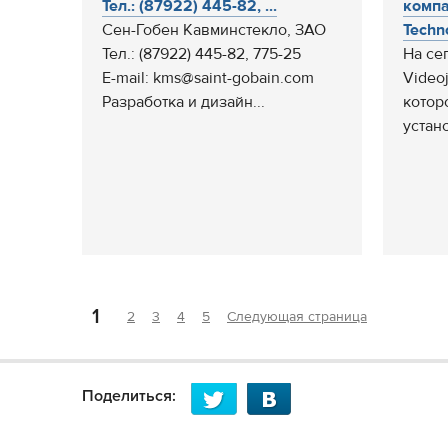
Тел.: (87922) 445-82, ...
компа
Сен-Гобен Кавминстекло, ЗАО
Techno
Тел.: (87922) 445-82, 775-25
На се
E-mail: kms@saint-gobain.com
Videoj
Разработка и дизайн...
котор
устано
1
2
3
4
5
Следующая страница
Поделиться: