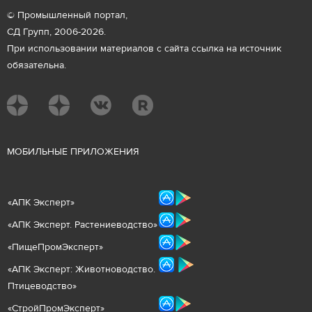
© Промышленный портал,
СД Групп, 2006-2026.
При использовании материалов с сайта ссылка на источник
обязательна.
М
ОБИЛЬНЫЕ ПРИЛОЖЕНИЯ
«
АПК Эксперт
»
«
АПК Эксперт. Растениеводст
во
»
«ПищеПромЭксперт»
«
А
ПК Эксперт: Животнов
одство.
Птицеводство»
«СтройПромЭксперт»