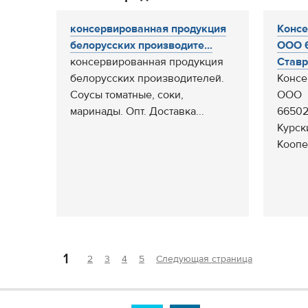
консервированная продукция
Консе
белорусских производите...
ООО 
консервированная продукция
Ставр
белорусских производителей.
Консе
Соусы томатные, соки,
ООО
маринады. Опт. Доставка...
66502
Курски
Коопе
1
2
3
4
5
Следующая страница