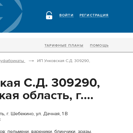
ВОЙТИ
РЕГИСТРАЦИЯ
ТАРИФНЫЕ ПЛАНЫ
ПОМОЩЬ
луфабрикаты
ИП Унковская С.Д. 309290,
кая С.Д. 309290,
ая область, г....
, г. Шебекино, ул. Дачная, 1 В
3
в: пельмени, вареники, блинчики, зразы,