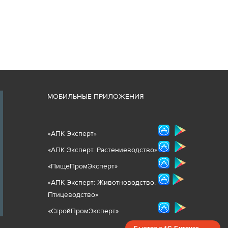
М
ОБИЛЬНЫЕ ПРИЛОЖЕНИЯ
«
АПК Эксперт
»
«
АПК Эксперт. Растениеводст
во
»
«ПищеПромЭксперт»
«
А
ПК Эксперт: Животнов
одство.
Птицеводство»
«СтройПромЭксперт»