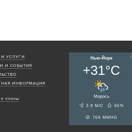
 И УСЛУГИ
Нью-Йорк
+31°C
И И СОБЫТИЯ
ЛЬСТВО
ТНАЯ ИНФОРМАЦИЯ
Морось
е планы
3.8 М/С
65%
766
MMHG