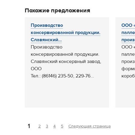
Похожие предложения
Производство
ООО «
консервированной продукции.
палле
Славянский...
произ
Производство
ООО «
консервированной продукции.
палле
Славянский консервный завод,
произ
ООО
формо
Тел.: (86146) 235-50, 229-76...
короб
1
2
3
4
5
Следующая страница