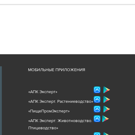
М
ОБИЛЬНЫЕ ПРИЛОЖЕНИЯ
«
АПК Эксперт
»
«
АПК Эксперт. Растениеводст
во
»
«ПищеПромЭксперт»
«
А
ПК Эксперт: Животнов
одство.
Птицеводство»