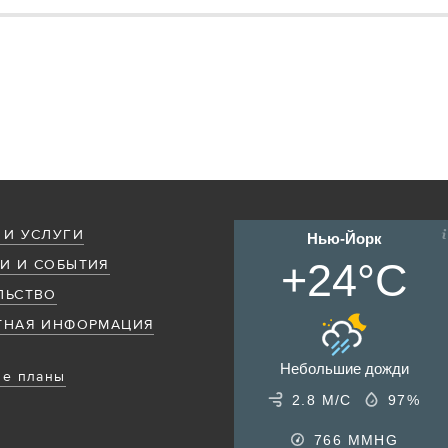
 И УСЛУГИ
Нью-Йорк
+24°C
И И СОБЫТИЯ
ЛЬСТВО
ТНАЯ ИНФОРМАЦИЯ
Небольшие дожди
е планы
2.8 М/С
97%
766
MMHG