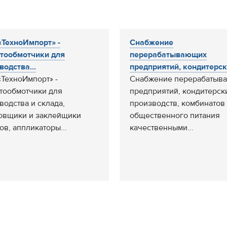
ТехноИмпорт» -
Снабжение
тообмотчики для
перерабатывающих
водства...
предприятий, кондитерски
ТехноИмпорт» -
Снабжение перерабатыв
тообмотчики для
предприятий, кондитерск
водства и склада,
производств, комбинатов
вщики и заклейщики
общественного питания
ов, аппликаторы...
качественными...