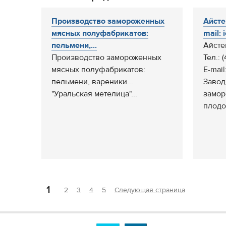
Производство замороженных
Айсте
мясных полуфабрикатов:
mail: 
пельмени,...
Айсте
Производство замороженных
Тел.: 
мясных полуфабрикатов:
E-mail
пельмени, вареники...
Завод
"Уральская метелица"...
замор
плодо
1
2
3
4
5
Следующая страница