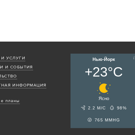
 И УСЛУГИ
Нью-Йорк
+23°C
И И СОБЫТИЯ
ЛЬСТВО
ТНАЯ ИНФОРМАЦИЯ
Ясно
е планы
2.2 М/С
98%
765
MMHG