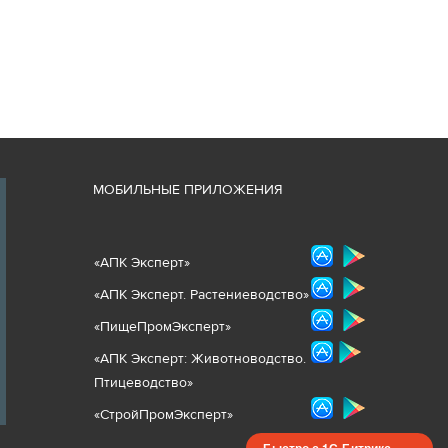
М
ОБИЛЬНЫЕ ПРИЛОЖЕНИЯ
«
АПК Эксперт
»
«
АПК Эксперт. Растениеводст
во
»
«ПищеПромЭксперт»
«
А
ПК Эксперт: Животнов
одство.
Птицеводство»
«СтройПромЭксперт»