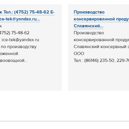
к Тел.: (4752) 75-48-62 E-
Производство
ice-tek@yandex.ru...
консервированной проду
к
Славянский...
(4752) 75-48-62
Производство
: ice-tek@yandex.ru
консервированной проду
 по производству
Славянский консервный 
оженной
ООО
воовощной...
Тел.: (86146) 235-50, 229-76