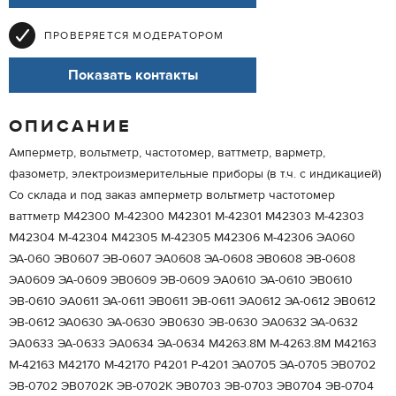
ПРОВЕРЯЕТСЯ МОДЕРАТОРОМ
Показать контакты
ОПИСАНИЕ
Амперметр, вольтметр, частотомер, ваттметр, варметр,
фазометр, электроизмерительные приборы (в т.ч. с индикацией)
Со склада и под заказ амперметр вольтметр частотомер
ваттметр M42300 М-42300 M42301 М-42301 M42303 М-42303
M42304 М-42304 M42305 М-42305 M42306 М-42306 ЭA060
ЭА-060 ЭB0607 ЭВ-0607 ЭA0608 ЭА-0608 ЭB0608 ЭВ-0608
ЭA0609 ЭА-0609 ЭB0609 ЭВ-0609 ЭA0610 ЭА-0610 ЭB0610
ЭВ-0610 ЭA0611 ЭА-0611 ЭB0611 ЭВ-0611 ЭA0612 ЭА-0612 ЭB0612
ЭВ-0612 ЭА0630 ЭА-0630 ЭВ0630 ЭВ-0630 ЭA0632 ЭА-0632
ЭA0633 ЭА-0633 ЭA0634 ЭА-0634 М4263.8М М-4263.8М М42163
М-42163 М42170 М-42170 Р4201 Р-4201 ЭА0705 ЭА-0705 ЭB0702
ЭВ-0702 ЭВ0702К ЭВ-0702К ЭB0703 ЭВ-0703 ЭB0704 ЭВ-0704