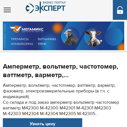
Амперметр, вольтметр, частотомер,
ваттметр, варметр,...
Амперметр, вольтметр, частотомер, ваттметр, варметр,
фазометр, электроизмерительные приборы (в т.ч. с
индикацией)
Со склада и под заказ амперметр вольтметр частотомер
ваттметр M42300 М-42300 M42301 М-42301 M42303
М-42303 M42304 М-42304 M42305 М-42305...
Узнать цену