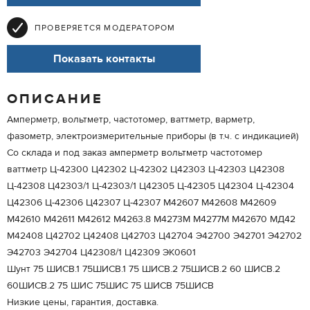
ПРОВЕРЯЕТСЯ МОДЕРАТОРОМ
Показать контакты
ОПИСАНИЕ
Амперметр, вольтметр, частотомер, ваттметр, варметр,
фазометр, электроизмерительные приборы (в т.ч. с индикацией)
Со склада и под заказ амперметр вольтметр частотомер
ваттметр Ц-42300 Ц42302 Ц-42302 Ц42303 Ц-42303 Ц42308
Ц-42308 Ц42303/1 Ц-42303/1 Ц42305 Ц-42305 Ц42304 Ц-42304
Ц42306 Ц-42306 Ц42307 Ц-42307 M42607 М42608 М42609
М42610 М42611 М42612 М4263.8 M4273М M4277М М42670 МД42
М42408 Ц42702 Ц42408 Ц42703 Ц42704 Э42700 Э42701 Э42702
Э42703 Э42704 Ц42308/1 Ц42309 ЭK0601
Шунт 75 ШИСВ.1 75ШИСВ.1 75 ШИСВ.2 75ШИСВ.2 60 ШИСВ.2
60ШИСВ.2 75 ШИС 75ШИС 75 ШИСВ 75ШИСВ
Низкие цены, гарантия, доставка.