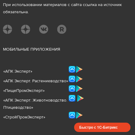
При использовании материалов с сайта ссылка на источник
обязательна.
М
ОБИЛЬНЫЕ ПРИЛОЖЕНИЯ
«
АПК Эксперт
»
«
АПК Эксперт. Растениеводст
во
»
«ПищеПромЭксперт»
«
А
ПК Эксперт: Животнов
одство.
Птицеводство»
«СтройПромЭксперт»
Быстро с 1С-Битрикс