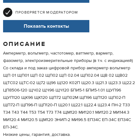
ПРОВЕРЯЕТСЯ МОДЕРАТОРОМ
Показать контакты
ОПИСАНИЕ
Амперметр, вольтметр, частотомер, ваттметр, варметр,
фазометр, электроизмерительные приборы (в т.ч. с индикацией)
Со склада и под заказ цифровой прибор амперметр вольтметр
ЩП 01 ЩП01 ЩП 02 ЩП02 ЩП 02.04 ЩП02.04 ЩВ 02 ЩВ02
ЩТС02 ЩТС-02 Щ72 Щ96 Щ120 К02П Щ20.3 Щ21.3 Щ23.3 Щ22.2
ЦП8506-120 ЩЧ02 ЩЧ96 ЩЧ120 БПИ5-1 БПИ5-1.01 ЩУП96
ЩУП120 ЩК96 ЩК120 ЩП72 ЩП02М ЩП96 ЩП120 ЩП02-П
ЩП72-П ЩП96-П ЩП120-П Щ20.1 Щ22.1 Щ22.4 Щ23.4 ПН-2 Т33
Т34 Т43 Т44 Т53 Т54 Т73 Т74 ЩМ120 МИ120.1 МИ120.2 МИ144.3
МИ120.4 МИ120.5 ЩМ120 ЭНИП-2 МИ96.5 ЕП34С ЕП-34С ЕП34С
ЕП-34С.
Низкие цены, гарантия, доставка.