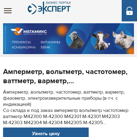
Амперметр, вольтметр, частотомер,
ваттметр, варметр,...
Амперметр, вольтметр, частотомер, ваттметр, варметр,
фазометр, электроизмерительные приборы (в т.ч. с
индикацией)
Со склада и под заказ амперметр вольтметр частотомер
ваттметр M42300 М-42300 M42301 М-42301 M42303
М-42303 M42304 М-42304 M42305 М-42305...
Узнать цену