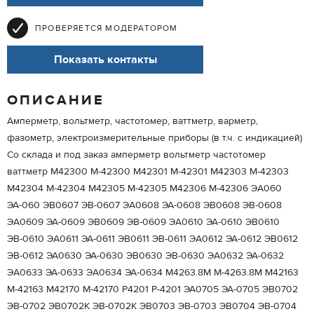
ПРОВЕРЯЕТСЯ МОДЕРАТОРОМ
Показать контакты
ОПИСАНИЕ
Амперметр, вольтметр, частотомер, ваттметр, варметр,
фазометр, электроизмерительные приборы (в т.ч. с индикацией)
Со склада и под заказ амперметр вольтметр частотомер
ваттметр M42300 М-42300 M42301 М-42301 M42303 М-42303
M42304 М-42304 M42305 М-42305 M42306 М-42306 ЭA060
ЭА-060 ЭB0607 ЭВ-0607 ЭA0608 ЭА-0608 ЭB0608 ЭВ-0608
ЭA0609 ЭА-0609 ЭB0609 ЭВ-0609 ЭA0610 ЭА-0610 ЭB0610
ЭВ-0610 ЭA0611 ЭА-0611 ЭB0611 ЭВ-0611 ЭA0612 ЭА-0612 ЭB0612
ЭВ-0612 ЭА0630 ЭА-0630 ЭВ0630 ЭВ-0630 ЭA0632 ЭА-0632
ЭA0633 ЭА-0633 ЭA0634 ЭА-0634 М4263.8М М-4263.8М М42163
М-42163 М42170 М-42170 Р4201 Р-4201 ЭА0705 ЭА-0705 ЭB0702
ЭВ-0702 ЭВ0702К ЭВ-0702К ЭB0703 ЭВ-0703 ЭB0704 ЭВ-0704