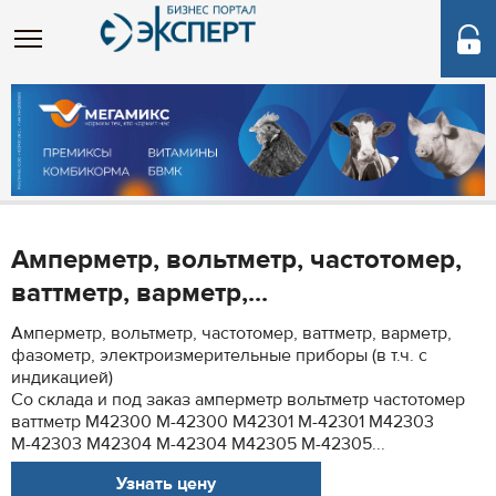
Амперметр, вольтметр, частотомер,
ваттметр, варметр,...
Амперметр, вольтметр, частотомер, ваттметр, варметр,
фазометр, электроизмерительные приборы (в т.ч. с
индикацией)
Со склада и под заказ амперметр вольтметр частотомер
ваттметр M42300 М-42300 M42301 М-42301 M42303
М-42303 M42304 М-42304 M42305 М-42305...
Узнать цену