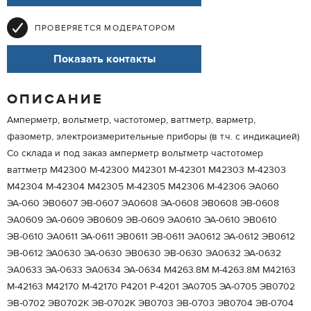
ПРОВЕРЯЕТСЯ МОДЕРАТОРОМ
Показать контакты
ОПИСАНИЕ
Амперметр, вольтметр, частотомер, ваттметр, варметр,
фазометр, электроизмерительные приборы (в т.ч. с индикацией)
Со склада и под заказ амперметр вольтметр частотомер
ваттметр M42300 М-42300 M42301 М-42301 M42303 М-42303
M42304 М-42304 M42305 М-42305 M42306 М-42306 ЭA060
ЭА-060 ЭB0607 ЭВ-0607 ЭA0608 ЭА-0608 ЭB0608 ЭВ-0608
ЭA0609 ЭА-0609 ЭB0609 ЭВ-0609 ЭA0610 ЭА-0610 ЭB0610
ЭВ-0610 ЭA0611 ЭА-0611 ЭB0611 ЭВ-0611 ЭA0612 ЭА-0612 ЭB0612
ЭВ-0612 ЭА0630 ЭА-0630 ЭВ0630 ЭВ-0630 ЭA0632 ЭА-0632
ЭA0633 ЭА-0633 ЭA0634 ЭА-0634 М4263.8М М-4263.8М М42163
М-42163 М42170 М-42170 Р4201 Р-4201 ЭА0705 ЭА-0705 ЭB0702
ЭВ-0702 ЭВ0702К ЭВ-0702К ЭB0703 ЭВ-0703 ЭB0704 ЭВ-0704