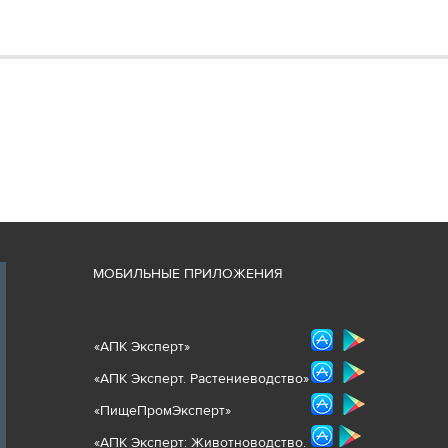
М
ОБИЛЬНЫЕ ПРИЛОЖЕНИЯ
«
АПК Эксперт
»
«
АПК Эксперт. Растениеводст
во
»
«ПищеПромЭксперт»
«
А
ПК Эксперт: Животнов
одство.