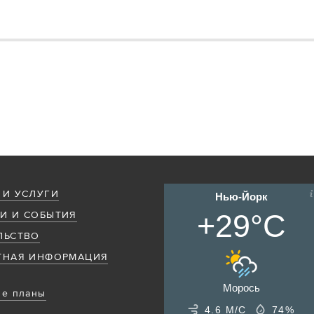
 И УСЛУГИ
Нью-Йорк
+29°C
И И СОБЫТИЯ
ЛЬСТВО
ТНАЯ ИНФОРМАЦИЯ
Морось
е планы
4.6 М/С
74%