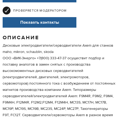
ПРОВЕРЯЕТСЯ МОДЕРАТОРОМ
Показать контакты
ОПИСАНИЕ
Дисковые электродвигатели/серводвигатели Axem для станков
maho, mikron, schaublin, skoda
ООО «ВИК-Энерго» +7(800) 333-47-37 осуществит подбор и
поставку аналогов в замен снятых с производства
высокомоментных дисковых серводвигателей
(электродвигателей, двигателей, электромоторов,
сервомоторов) постоянного тока c возбуждением от постоянных
магнитов производства компании Axem. Типоразмеры
серводвигателей/электродвигателей Axem: F9M4R, F9M2, F9M4,
F9M4H, F12M4R, F12M2,F12M4, F12M4H, MC13S, MC17H, MC17B,
MC19P, MC19S, MC19B, MC23S, MC24P, MC27P; Тахогенераторы
F9T, FC12T. Серводвигатели/сервомоторы Axem в разное время