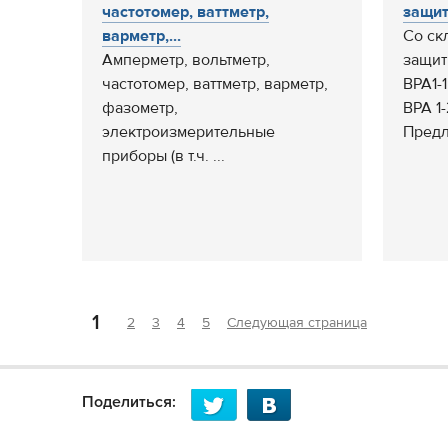
частотомер, ваттметр,
защит
варметр,...
Со ск
Амперметр, вольтметр,
защит
частотомер, ваттметр, варметр,
ВРА1-1
фазометр,
ВРА 1-
электроизмерительные
Предл
приборы (в т.ч. ...
1
2
3
4
5
Следующая страница
Поделиться: