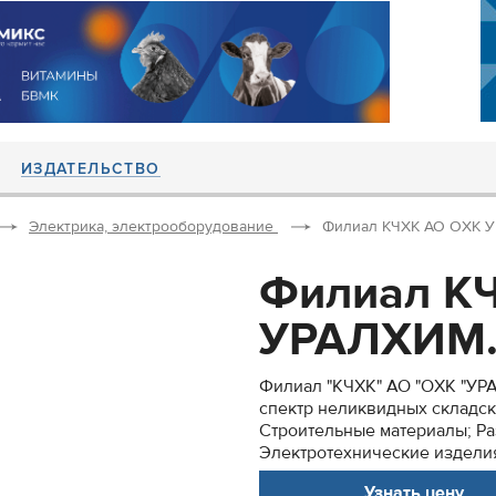
ИЗДАТЕЛЬСТВО
Электрика, электрооборудование
Филиал КЧХК АО ОХК У
Филиал К
УРАЛХИМ.
Филиал "КЧХК" АО "ОХК "УР
спектр неликвидных складск
Строительные материалы; Ра
Электротехнические изделия;
Узнать цену