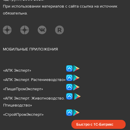
При использовании материалов с сайта ссылка на источник
обязательна.
М
ОБИЛЬНЫЕ ПРИЛОЖЕНИЯ
«
АПК Эксперт
»
«
АПК Эксперт. Растениеводст
во
»
«ПищеПромЭксперт»
«
А
ПК Эксперт: Животнов
одство.
Птицеводство»
«СтройПромЭксперт»
Быстро с 1С-Битрикс