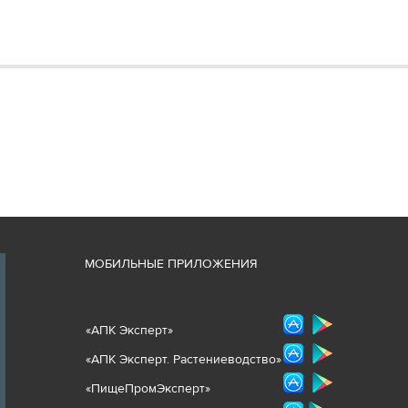
М
ОБИЛЬНЫЕ ПРИЛОЖЕНИЯ
«
АПК Эксперт
»
«
АПК Эксперт. Растениеводст
во
»
«ПищеПромЭксперт»