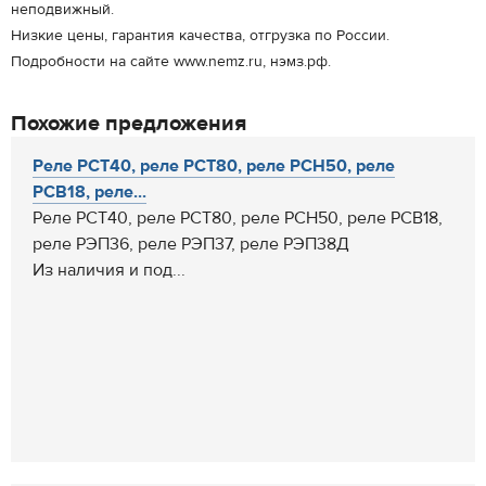
неподвижный.
Низкие цены, гарантия качества, отгрузка по России.
Подробности на сайте www.nemz.ru, нэмз.рф.
Похожие предложения
Реле РСТ40, реле РСТ80, реле РСН50, реле
РСВ18, реле...
Реле РСТ40, реле РСТ80, реле РСН50, реле РСВ18,
реле РЭП36, реле РЭП37, реле РЭП38Д
Из наличия и под...