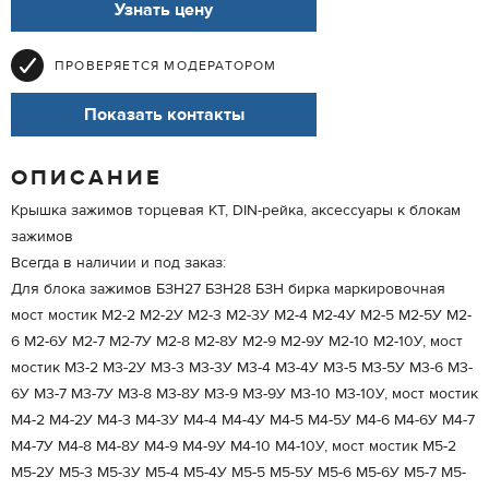
Узнать цену
ПРОВЕРЯЕТСЯ МОДЕРАТОРОМ
Показать контакты
ОПИСАНИЕ
Крышка зажимов торцевая КТ, DIN-рейка, аксессуары к блокам
зажимов
Всегда в наличии и под заказ:
Для блока зажимов БЗН27 БЗН28 БЗН бирка маркировочная
мост мостик М2-2 М2-2У М2-3 М2-3У М2-4 М2-4У М2-5 М2-5У М2-
6 М2-6У М2-7 М2-7У М2-8 М2-8У М2-9 М2-9У М2-10 М2-10У, мост
мостик М3-2 М3-2У М3-3 М3-3У М3-4 М3-4У М3-5 М3-5У М3-6 М3-
6У М3-7 М3-7У М3-8 М3-8У М3-9 М3-9У М3-10 М3-10У, мост мостик
М4-2 М4-2У М4-3 М4-3У М4-4 М4-4У М4-5 М4-5У М4-6 М4-6У М4-7
М4-7У М4-8 М4-8У М4-9 М4-9У М4-10 М4-10У, мост мостик М5-2
М5-2У М5-3 М5-3У М5-4 М5-4У М5-5 М5-5У М5-6 М5-6У М5-7 М5-