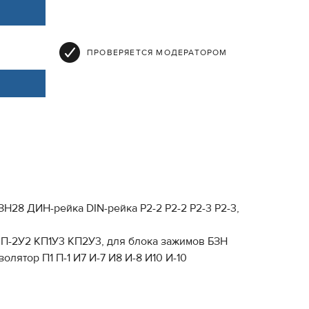
ПРОВЕРЯЕТСЯ МОДЕРАТОРОМ
Н28 ДИН-рейка DIN-рейка Р2-2 P2-2 Р2-3 P2-3,
КП-2У2 КП1У3 КП2У3, для блока зажимов БЗН
лятор П1 П-1 И7 И-7 И8 И-8 И10 И-10