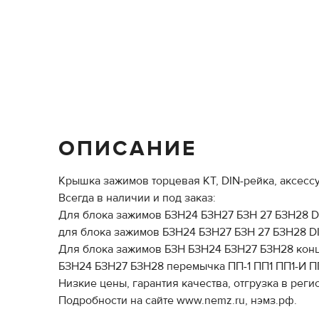
ОПИСАНИЕ
Крышка зажимов торцевая КТ, DIN-рейка, аксесс
Всегда в наличии и под заказ:
Для блока зажимов БЗН24 БЗН27 БЗН 27 БЗН28 DIN
для блока зажимов БЗН24 БЗН27 БЗН 27 БЗН28 DIN
Для блока зажимов БЗН БЗН24 БЗН27 БЗН28 конц
БЗН24 БЗН27 БЗН28 перемычка ПП-1 ПП1 ПП1-И ПП-
Низкие цены, гарантия качества, отгрузка в реги
Подробности на сайте www.nemz.ru, нэмз.рф.