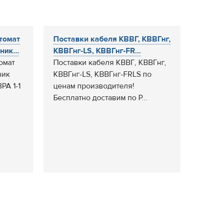
втомат
Поставки кабеля КВВГ, КВВГнг,
ик...
КВВГнг-LS, КВВГнг-FR...
омат
Поставки кабеля КВВГ, КВВГнг,
ник
КВВГнг-LS, КВВГнг-FRLS по
РА 1-1
ценам производителя!
Бесплатно доставим по Р...