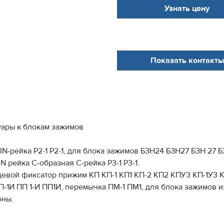
Узнать цену
Показать контакты
уары к блокам зажимов
-рейка Р2-1 P2-1, для блока зажимов БЗН24 БЗН27 БЗН 27 БЗ
 рейка С-образная С-рейка Р3-1 P3-1.
евой фиксатор прижим КП КП-1 КП1 КП-2 КП2 КПУ3 КП-1У3 
1И ПП 1-И ПП1И, перемычка ПМ-1 ПМ1, для блока зажимов изо
оны.