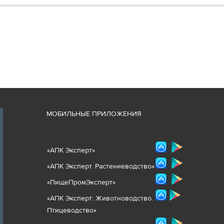
М
ОБИЛЬНЫЕ ПРИЛОЖЕНИЯ
«
АПК Эксперт
»
«
АПК Эксперт. Растениеводст
во
»
«ПищеПромЭксперт»
«
А
ПК Эксперт: Животнов
одство.
Птицеводство»