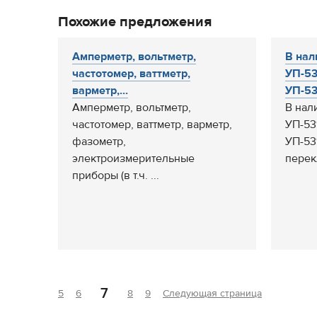
Похожие предложения
Амперметр, вольтметр,
В нал
частотомер, ваттметр,
УП-53
варметр,...
УП-531
Амперметр, вольтметр,
В нал
частотомер, ваттметр, варметр,
УП-53
фазометр,
УП-53
электроизмерительные
перек
приборы (в т.ч. ...
7
5
6
8
9
Следующая страница