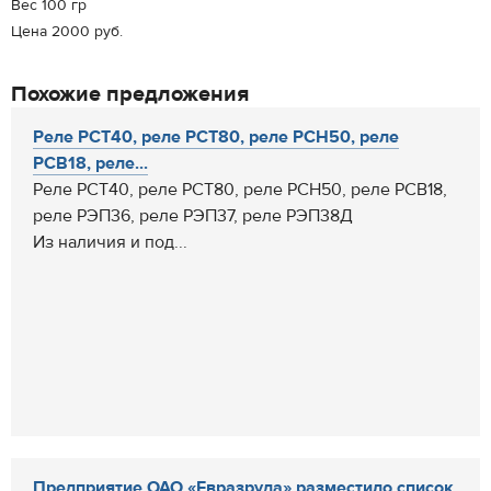
Вес 100 гр
Цена 2000 руб.
Похожие предложения
Реле РСТ40, реле РСТ80, реле РСН50, реле
РСВ18, реле...
Реле РСТ40, реле РСТ80, реле РСН50, реле РСВ18,
реле РЭП36, реле РЭП37, реле РЭП38Д
Из наличия и под...
Предприятие ОАО «Евразруда» разместило список