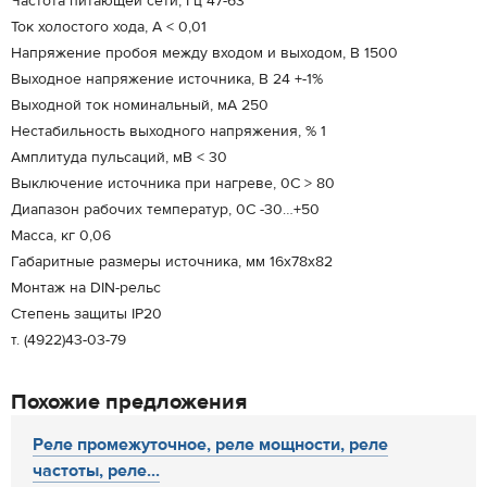
Частота питающей сети, Гц 47-63
Ток холостого хода, А < 0,01
Напряжение пробоя между входом и выходом, В 1500
Выходное напряжение источника, В 24 +-1%
Выходной ток номинальный, мА 250
Нестабильность выходного напряжения, % 1
Амплитуда пульсаций, мВ < 30
Выключение источника при нагреве, 0С > 80
Диапазон рабочих температур, 0С -30…+50
Масса, кг 0,06
Габаритные размеры источника, мм 16х78х82
Монтаж на DIN-рельс
Степень защиты IP20
т. (4922)43-03-79
Похожие предложения
Реле промежуточное, реле мощности, реле
частоты, реле...