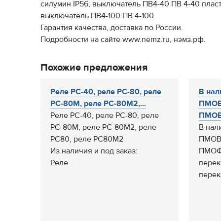
силумин IP56, выключатель ПВ4-40 ПВ 4-40 пласт
выключатель ПВ4-100 ПВ 4-100
Гарантия качества, доставка по России.
Подробности на сайте www.nemz.ru, нэмз.рф.
Похожие предложения
Реле РС-40, реле РС-80, реле
В нал
РС-80М, реле РС-80М2,...
ПМО
Реле РС-40, реле РС-80, реле
ПМОВ
РС-80М, реле РС-80М2, реле
В нал
РС80, реле РС80М2
ПМОВ
Из наличия и под заказ:
ПМОФ
Реле...
перек
перек