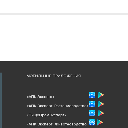
М
ОБИЛЬНЫЕ ПРИЛОЖЕНИЯ
«
АПК Эксперт
»
«
АПК Эксперт. Растениеводст
во
»
«ПищеПромЭксперт»
«
А
ПК Эксперт: Животнов
одство.