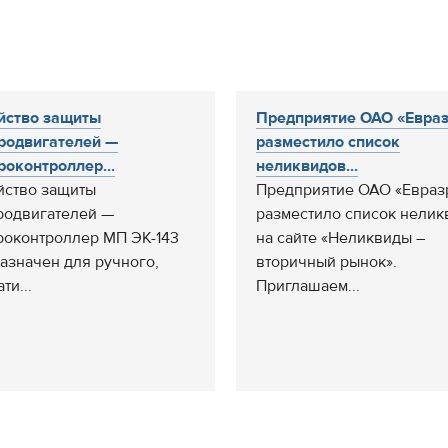
йство защиты
Предприятие ОАО «Евра
родвигателей —
разместило список
роконтроллер...
неликвидов...
йство защиты
Предприятие ОАО «Евраз
родвигателей —
разместило список нелик
роконтроллер МП ЭК-143
на сайте «Неликвиды –
азначен для ручного,
вторичный рынок».
ти...
Приглашаем...