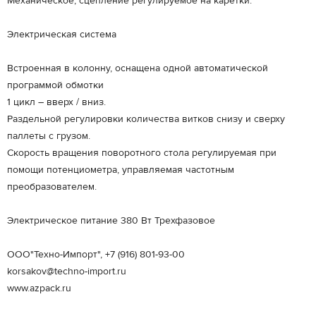
Механическое, сцепление регулируемое на каретки.
Электрическая система
Встроенная в колонну, оснащена одной автоматической
программой обмотки
1 цикл – вверх / вниз.
Раздельной регулировки количества витков снизу и сверху
паллеты с грузом.
Скорость вращения поворотного стола регулируемая при
помощи потенциометра, управляемая частотным
преобразователем.
Электрическое питание 380 Вт Трехфазовое
ООО"Техно-Импорт", +7 (916) 801-93-00
korsakov@techno-import.ru
www.azpack.ru