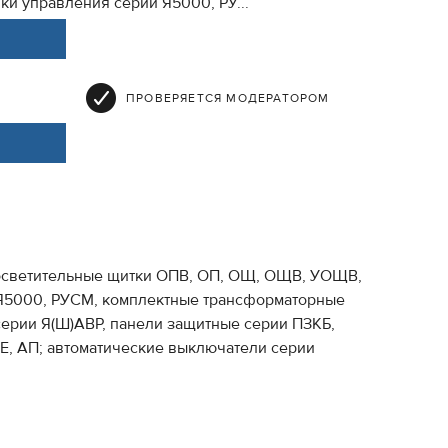
и управления серии Я5000, РУ...
ПРОВЕРЯЕТСЯ МОДЕРАТОРОМ
 осветительные щитки ОПВ, ОП, ОЩ, ОЩВ, УОЩВ,
 Я5000, РУСМ, комплектные трансформаторные
серии Я(Ш)АВР, панели защитные серии ПЗКБ,
Е, АП; автоматические выключатели серии