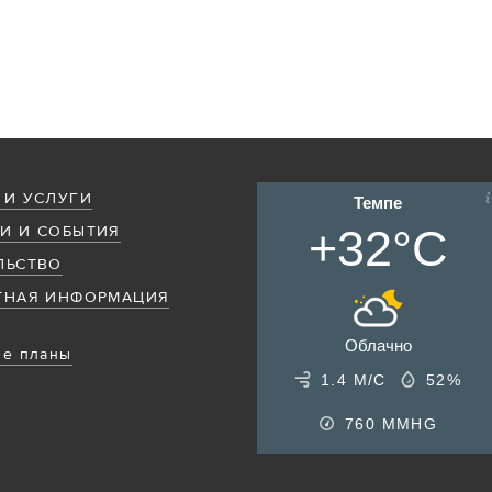
 И УСЛУГИ
Темпе
+32°C
И И СОБЫТИЯ
ЛЬСТВО
ТНАЯ ИНФОРМАЦИЯ
Облачно
е планы
1.4 М/С
52%
760
MMHG