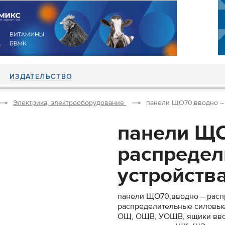
ИЗДАТЕЛЬСТВО
Электрика, электрооборудование
панели ЩО70,вводно – 
панели ЩО
распредел
устройства 
панели ЩО70,вводно – распр
распределительные силовые
ОЩ, ОЩВ, УОЩВ, ящики ввод