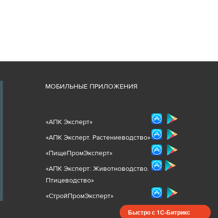
М
ОБИЛЬНЫЕ ПРИЛОЖЕНИЯ
«
АПК Эксперт
»
«
АПК Эксперт. Растениеводст
во
»
«ПищеПромЭксперт»
«
А
ПК Эксперт: Животнов
одство.
Птицеводство»
«СтройПромЭксперт»
Быстро с 1С-Битрикс