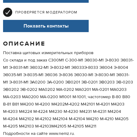
ПРОВЕРЯЕТСЯ МОДЕРАТОРОМ
Показать контакты
ОПИСАНИЕ
Поставка щитовых измерительных приборов
Со склада и под заказ С300М1 С-300-М1 Э8030-М1 Э-8030 Э8031-
М1 Э-8031-М1 Э8032-М1 Э-8032-М1 Э8033Э-8033 Э8004 Э-8004
Э8035-М1 Э-8035-М1 Э8036 Э-8036 Э8030-М1 Э-8030-М1 Э8031-
М1 Э-8031-М1 ЭА0200 ЭА-0200 ЭВ0201 ЭВ-0201 ЭВ0203 ЭВ-0203
ЭВ0202 ЭВ-0202 МА0202 МА-0202 МА0201 МА-0201 МА0203
МА-0203 МА0200 МА-0200 М1001 М-1001, частотомер В-80 В80
В-81 В81 М4200 М-4200 М4202М-4202 М42101 М-4201 М4203
М-4203 М4224 М-4224 М4230 М-4230 М4231 М-4231 М4204
М-4204 М42102 М-42102 М42104 М-42104 М4210 М-4210 М4205
М-4205 М42103 М-42103М42105 М-42105 М4211
Подробности на сайте www.nemz.ru.