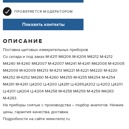
ПРОВЕРЯЕТСЯ МОДЕРАТОРОМ
Показать контакты
ОПИСАНИЕ
Поставка щитовых измерительных приборов
Со склада и под заказ М-4211 М4206 М-4206 М4212 М-4212
М4240 М-4240 М42007 М-42007 М4241 М-4241 М42008 М-42008
М42009 М-42009 М4213 М-4213 М4221 М-4221 М4220 М-4220
М4252 М-4252 М4260 М-4260 М4255 М-4255 М4254 М-4254
М4261 М-4261 Ц4200 Ц-4200 Ц4281 Ц-4281Ц4202 Ц-4202 Ц4201
Ц-4201 Ц4204 Ц-4204 М4258 М-4258 М4259 М-4259 М4283
М-4283.
На приборы снятые с производства – подбор аналогов. Низкие
цены, гарантия качества, доставка.
Подробности на сайте www.nemz.ru.