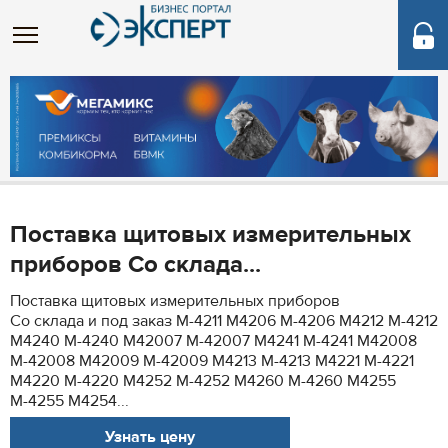
Поставка щитовых измерительных
приборов Со склада...
Поставка щитовых измерительных приборов
Со склада и под заказ М-4211 М4206 М-4206 М4212 М-4212
М4240 М-4240 М42007 М-42007 М4241 М-4241 М42008
М-42008 М42009 М-42009 М4213 М-4213 М4221 М-4221
М4220 М-4220 М4252 М-4252 М4260 М-4260 М4255
М-4255 М4254...
Узнать цену