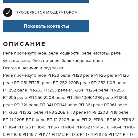
ПРОВЕРЯЕТСЯ МОДЕРАТОРОМ
Показать контакты
ОПИСАНИЕ
Реле промежуточное, реле мощности, реле частоты, реле
указательное, блок питания, блок конденсаторов
Всегда в наличии и под заказ:
Реле промежуточное РП-23 реле РП23 реле РП-25 реле РП25
реле РП-251 РП251 реле РП-252 220В реле РП-252 110В реле
РП252 реле РП-253 РП253 реле РП-254 РП254 реле РП-255
РП255 реле РП-256 220В реле РП-256 100В 127В реле РП256,
реле РП-321 реле РП-341 РП341 реле РП-361 реле РП361 реле
РП-362 РП362, реле РП-8 220В РП8 реле РП-9 220В РП9 реле
РП-11 220В РП11 реле РП-12 220В реле РП12, РП16-1 РП16-2 РП16-3
РП16-4 РП16-5 РП16-6 РП16-7 РП-16-1 РП-16-2 РП-16-3 РП-16-4 РП-16-
5 РП-16-6 РП-16-7, РП17-1 РП17-2 РП17-3 РП17-4 РП17-5 РП-17-1 РП-17-