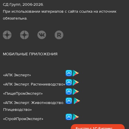
СД Групп, 2006-2026.
При использовании материалов с сайта ссылка на источник
обязательна.
М
ОБИЛЬНЫЕ ПРИЛОЖЕНИЯ
«
АПК Эксперт
»
«
АПК Эксперт. Растениеводст
во
»
«ПищеПромЭксперт»
«
А
ПК Эксперт: Животнов
одство.
Птицеводство»
«СтройПромЭксперт»
Быстро с 1С-Битрикс