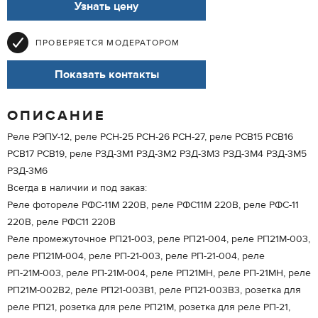
Узнать цену
ПРОВЕРЯЕТСЯ МОДЕРАТОРОМ
Показать контакты
ОПИСАНИЕ
Реле РЭПУ-12, реле РСН-25 РСН-26 РСН-27, реле РСВ15 РСВ16
РСВ17 РСВ19, реле РЗД-3М1 РЗД-3М2 РЗД-3М3 РЗД-3М4 РЗД-3М5
РЗД-3М6
Всегда в наличии и под заказ:
Реле фотореле РФС-11М 220В, реле РФС11М 220В, реле РФС-11
220В, реле РФС11 220В
Реле промежуточное РП21-003, реле РП21-004, реле РП21М-003,
реле РП21М-004, реле РП-21-003, реле РП-21-004, реле
РП-21М-003, реле РП-21М-004, реле РП21МН, реле РП-21МН, реле
РП21М-002В2, реле РП21-003В1, реле РП21-003В3, розетка для
реле РП21, розетка для реле РП21М, розетка для реле РП-21,