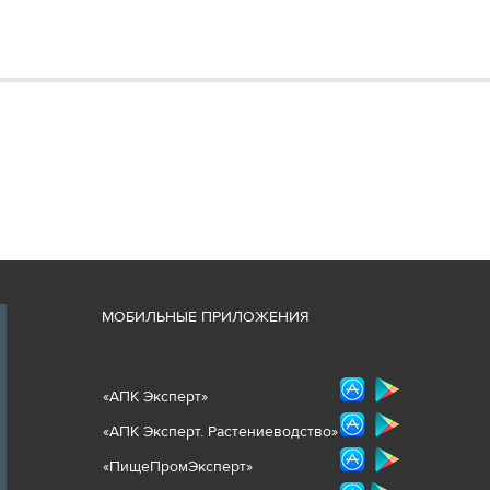
М
ОБИЛЬНЫЕ ПРИЛОЖЕНИЯ
«
АПК Эксперт
»
«
АПК Эксперт. Растениеводст
во
»
«ПищеПромЭксперт»