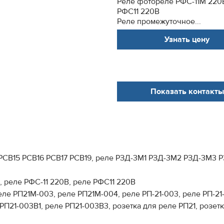
Реле фотореле РФС-11М 220В
РФС11 220В
Реле промежуточное...
Узнать цену
Показать контакты
е РСВ15 РСВ16 РСВ17 РСВ19, реле РЗД-3М1 РЗД-3М2 РЗД-3М3
 реле РФС-11 220В, реле РФС11 220В
ле РП21М-003, реле РП21М-004, реле РП-21-003, реле РП-21
П21-003В1, реле РП21-003В3, розетка для реле РП21, розетка