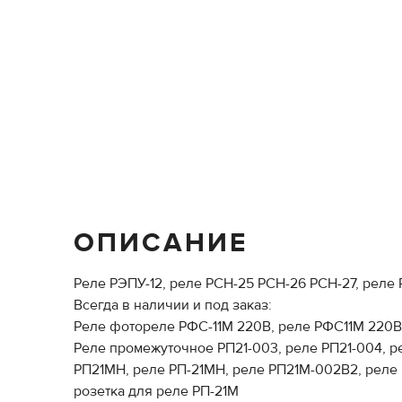
ОПИСАНИЕ
Реле РЭПУ-12, реле РСН-25 РСН-26 РСН-27, рел
Всегда в наличии и под заказ:
Реле фотореле РФС-11М 220В, реле РФС11М 220В,
Реле промежуточное РП21-003, реле РП21-004, ре
РП21МН, реле РП-21МН, реле РП21М-002В2, реле Р
розетка для реле РП-21М