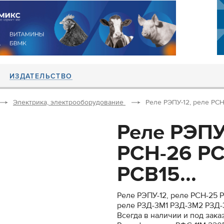
ИЗДАТЕЛЬСТВО
Электрика, электрооборудование
Реле РЭПУ-12, реле РСН
Реле РЭПУ
РСН-26 РС
РСВ15...
Реле РЭПУ-12, реле РСН-25 Р
реле РЗД-3М1 РЗД-3М2 РЗД
Всегда в наличии и под заказ