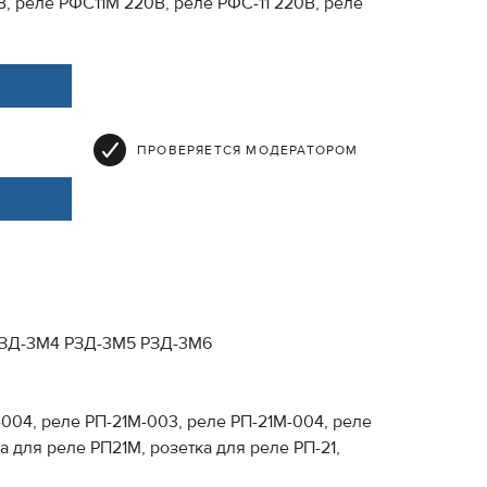
, реле РФС11М 220В, реле РФС-11 220В, реле
ПРОВЕРЯЕТСЯ МОДЕРАТОРОМ
 РЗД-3М4 РЗД-3М5 РЗД-3М6
-004, реле РП-21М-003, реле РП-21М-004, реле
 для реле РП21М, розетка для реле РП-21,