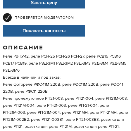
Узнать цену
ПРОВЕРЯЕТСЯ МОДЕРАТОРОМ
Показать контакты
ОПИСАНИЕ
Реле РЭПУ-12, реле РСН-25 РСН-26 РСН-27, реле РСВ15 РСВ16
РСВ17 РСВ19, реле РЗД-3М1 РЗД-3М2 РЗД-3М3 РЗД-3М4 РЗД-3М5
РЗД-3М6
Всегда в наличии и под заказ:
Реле фотореле РФС-11М 220В, реле РФС11М 220В, реле РФС-11
220В, реле РФС11 220В
Реле промежуточное РП21-003, реле РП21-004, реле РП21М-003,
реле РП21М-004, реле РП-21-003, реле РП-21-004, реле
РП-21М-003, реле РП-21М-004, реле РП21МН, реле РП-21МН, реле
РП21М-002В2, реле РП21-003В1, реле РП21-003В3, розетка для
реле РП21, розетка для реле РП21М, розетка для реле РП-21,