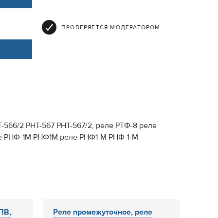
ПРОВЕРЯЕТСЯ МОДЕРАТОРОМ
НТ-566/2 РНТ-567 РНТ-567/2, реле РТФ-8 реле
еле РНФ-1М РНФ1М реле РНФ1-М РНФ-1-М
ПВ,
Реле промежуточное, реле