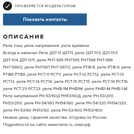
ПРОВЕРЯЕТСЯ МОДЕРАТОРОМ
Показать контакты
ОПИСАНИЕ
Реле тока, реле напряжения, реле времени
Всегда в наличии Реле ДЗТ-11 ДЗТ11, реле ДЗТ-11/2 ДЗТ-11/3
ДЗТ-11/4 ДЗТ-11/5, реле РНТ-565 РНТ565 РНТ566 РНТ-566
РНТ-566/2, реле РНТ567 РНТ-567/2, реле РТФ-8, реле РТФ-9, реле
РТФ8 РТФ9, реле РСТ-11 РСТ11, реле РСТ-12 РСТ12, реле РСТ-13
РСТ13, реле РСТ-14 РСТ14, реле РСТ-15 РСТ15, реле РСТ-16 РСТ16,
реле РСТ-23 РСТ23, реле РНФ-1М РНФ1М, реле РНФ1-М РНФ-1-М
Реле напряжения РН-53/60Д РН53/60Д, реле РН-53/200
РН53/200, реле РН-54/160 РН54/160, реле РН-54/320 РН54/320,
реле РН-53/60 РН53/60, реле РН-53/400 РН53/400
Низкие цены, гарантия качества, отгрузка по России.
Подробности на сайте www.nemz.ru, нэмз.рф.