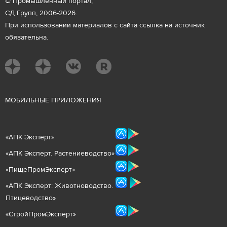
© Промышленный портал,
СД Групп, 2006-2026.
При использовании материалов с сайта ссылка на источник
обязательна.
М
ОБИЛЬНЫЕ ПРИЛОЖЕНИЯ
«
АПК Эксперт
»
«
АПК Эксперт. Растениеводст
во
»
«ПищеПромЭксперт»
«
А
ПК Эксперт: Животнов
одство.
Птицеводство»
«СтройПромЭксперт»