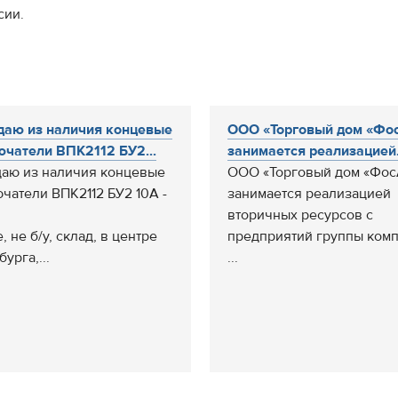
сии.
даю из наличия концевые
ООО «Торговый дом «Фо
чатели ВПК2112 БУ2...
занимается реализацией.
даю из наличия концевые
ООО «Торговый дом «Фос
чатели ВПК2112 БУ2 10А -
занимается реализацией
вторичных ресурсов с
 не б/у, склад, в центре
предприятий группы ком
урга,...
...