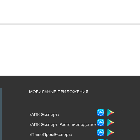
М
ОБИЛЬНЫЕ ПРИЛОЖЕНИЯ
«
АПК Эксперт
»
«
АПК Эксперт. Растениеводст
во
»
«ПищеПромЭксперт»