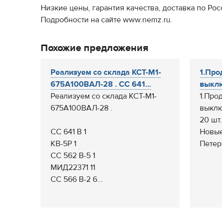
Низкие цены, гарантия качества, доставка по Рос
Подробности на сайте www.nemz.ru.
Похожие предложения
Реализуем со склада КСТ-М1-
1.Про
675А100ВАЛ-28 . СС 641...
выклю
Реализуем со склада КСТ-М1-
1.Про
675А100ВАЛ-28 .
выклю
20 шт.
СС 641 В 1
Новые,
КВ-5Р 1
Петерб
СС 562 В-5 1
МИД22371 11
СС 566 В-2 6...