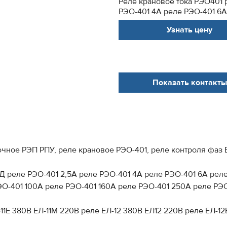
Реле крановое тока РЭО401 
РЭО-401 4А реле РЭО-401 6А 
Узнать цену
Показать контакты
очное РЭП РПУ, реле крановое РЭО-401, реле контроля фаз 
Д реле РЭО-401 2,5А реле РЭО-401 4А реле РЭО-401 6А реле
О-401 100А реле РЭО-401 160А реле РЭО-401 250А реле РЭО-
-11Е 380В ЕЛ-11М 220В реле ЕЛ-12 380В ЕЛ12 220В реле ЕЛ-1