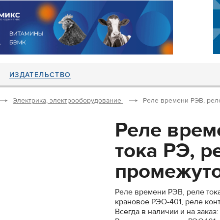
ИЗДАТЕЛЬСТВО
Электрика, электрооборудование
Реле времени РЭВ, реле
Реле врем
тока РЭ, р
промежуто
Реле времени РЭВ, реле ток
крановое РЭО-401, реле кон
Всегда в наличии и на заказ: