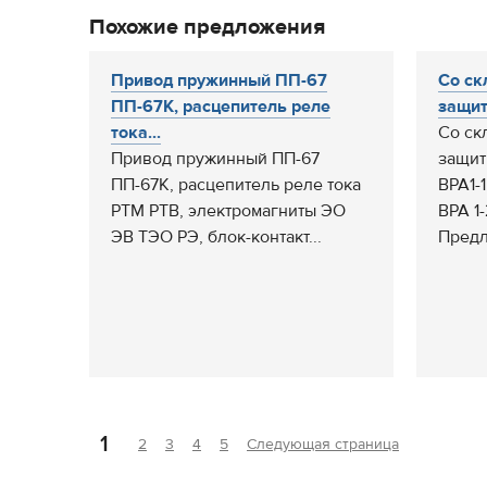
Похожие предложения
Привод пружинный ПП-67
Со ск
ПП-67К, расцепитель реле
защит
тока...
Со ск
Привод пружинный ПП-67
защит
ПП-67К, расцепитель реле тока
ВРА1-1
РТМ РТВ, электромагниты ЭО
ВРА 1-
ЭВ ТЭО РЭ, блок-контакт...
Предл
1
2
3
4
5
Следующая страница