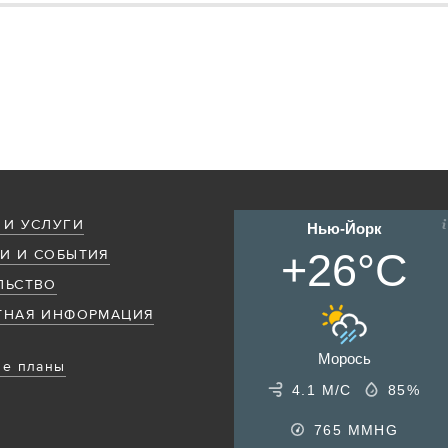
 И УСЛУГИ
Нью-Йорк
+26°C
И И СОБЫТИЯ
ЛЬСТВО
ТНАЯ ИНФОРМАЦИЯ
Морось
е планы
4.1 М/С
85%
765
MMHG