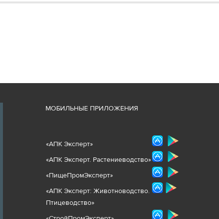
М
ОБИЛЬНЫЕ ПРИЛОЖЕНИЯ
«
АПК Эксперт
»
«
АПК Эксперт. Растениеводст
во
»
«ПищеПромЭксперт»
«
А
ПК Эксперт: Животнов
одство.
Птицеводство»
«СтройПромЭксперт»