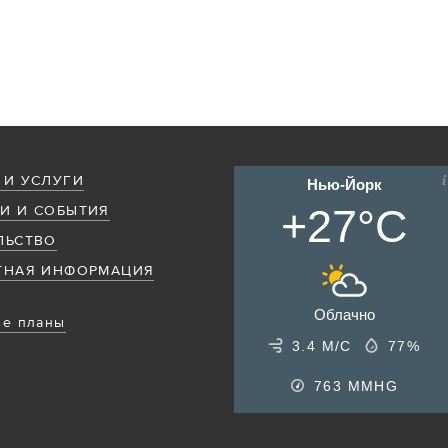
 И УСЛУГИ
Нью-Йорк
+27°C
И И СОБЫТИЯ
ЛЬСТВО
ТНАЯ ИНФОРМАЦИЯ
Облачно
е планы
3.4 М/С
77%
763
MMHG