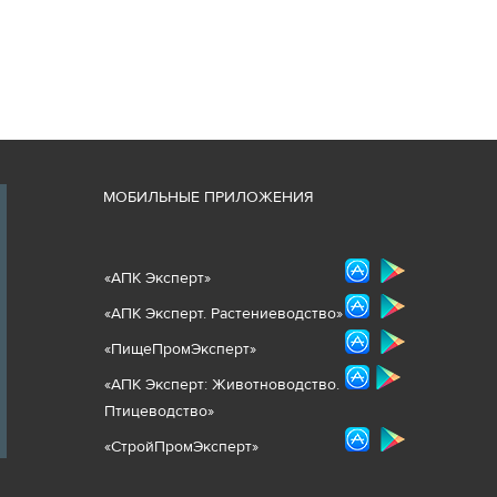
М
ОБИЛЬНЫЕ ПРИЛОЖЕНИЯ
«
АПК Эксперт
»
«
АПК Эксперт. Растениеводст
во
»
«ПищеПромЭксперт»
«
А
ПК Эксперт: Животнов
одство.
Птицеводство»
«СтройПромЭксперт»