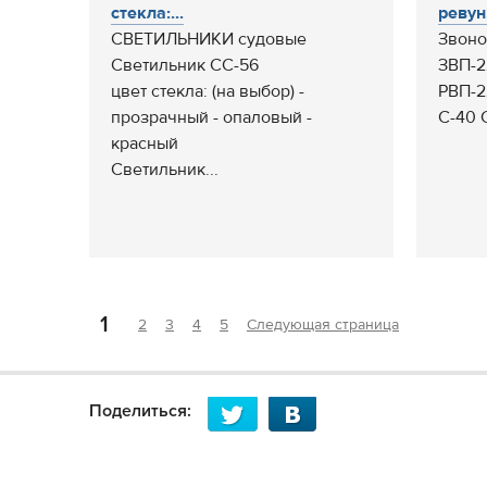
стекла:...
ревун.
СВЕТИЛЬНИКИ судовые
Звоно
Светильник СС-56
ЗВП-2
цвет стекла: (на выбор) -
РВП-2
прозрачный - опаловый -
С-40 
красный
Светильник...
1
2
3
4
5
Следующая страница
Поделиться: