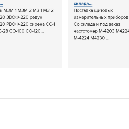
..
склада...
к МЗМ-1 МЗМ-2 МЗ-1 МЗ-2
Поставка щитовых
20 ЗВОФ-220 ревун
измерительных приборов
20 РВОФ-220 сирена СС-1
Со склада и под заказ
С-28 СО-100 СО-120...
частотомер М-4203 М422
М-4224 М4230 ...