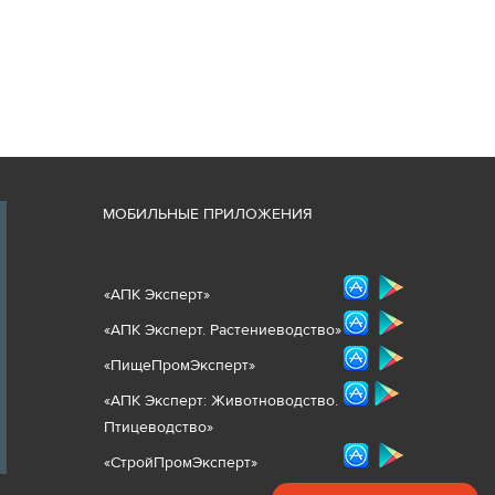
М
ОБИЛЬНЫЕ ПРИЛОЖЕНИЯ
«
АПК Эксперт
»
«
АПК Эксперт. Растениеводст
во
»
«ПищеПромЭксперт»
«
А
ПК Эксперт: Животнов
одство.
Птицеводство»
«СтройПромЭксперт»