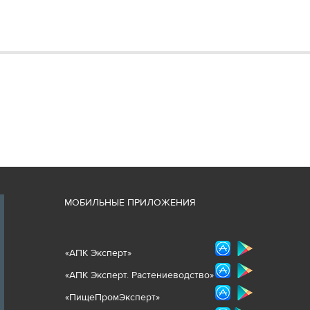
М
ОБИЛЬНЫЕ ПРИЛОЖЕНИЯ
«
АПК Эксперт
»
«
АПК Эксперт. Растениеводст
во
»
«ПищеПромЭксперт»