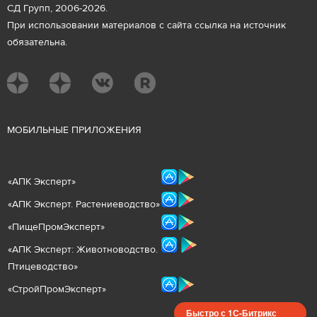
СД Групп, 2006-2026.
При использовании материалов с сайта ссылка на источник
обязательна.
М
ОБИЛЬНЫЕ ПРИЛОЖЕНИЯ
«
АПК Эксперт
»
«
АПК Эксперт. Растениеводст
во
»
«ПищеПромЭксперт»
«
А
ПК Эксперт: Животнов
одство.
Птицеводство»
«СтройПромЭксперт»
Быстро с 1С-Битрикс