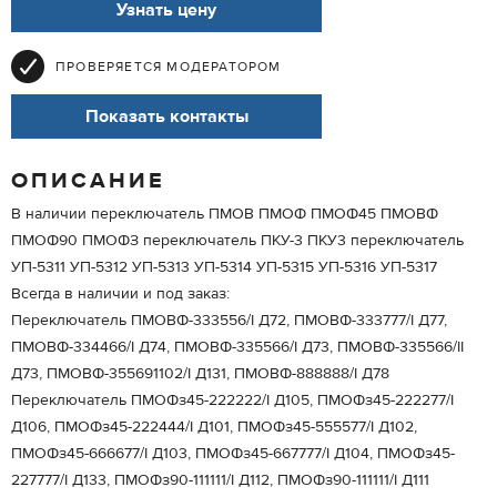
Узнать цену
ПРОВЕРЯЕТСЯ МОДЕРАТОРОМ
Показать контакты
ОПИСАНИЕ
В наличии переключатель ПМОВ ПМОФ ПМОФ45 ПМОВФ
ПМОФ90 ПМОФЗ переключатель ПКУ-3 ПКУ3 переключатель
УП-5311 УП-5312 УП-5313 УП-5314 УП-5315 УП-5316 УП-5317
Всегда в наличии и под заказ:
Переключатель ПМОВФ-333556/I Д72, ПМОВФ-333777/I Д77,
ПМОВФ-334466/I Д74, ПМОВФ-335566/I Д73, ПМОВФ-335566/II
Д73, ПМОВФ-355691102/I Д131, ПМОВФ-888888/I Д78
Переключатель ПМОФз45-222222/I Д105, ПМОФз45-222277/I
Д106, ПМОФз45-222444/I Д101, ПМОФз45-555577/I Д102,
ПМОФз45-666677/I Д103, ПМОФз45-667777/I Д104, ПМОФз45-
227777/I Д133, ПМОФз90-111111/I Д112, ПМОФз90-111111/I Д111