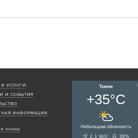
 И УСЛУГИ
Темпе
+35°C
И И СОБЫТИЯ
ЛЬСТВО
ТНАЯ ИНФОРМАЦИЯ
Небольшая облачность
е планы
2.1 М/С
38%