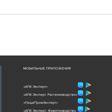
М
ОБИЛЬНЫЕ ПРИЛОЖЕНИЯ
«
АПК Эксперт
»
«
АПК Эксперт. Растениеводст
во
»
«ПищеПромЭксперт»
«
А
ПК Эксперт: Животнов
одство.