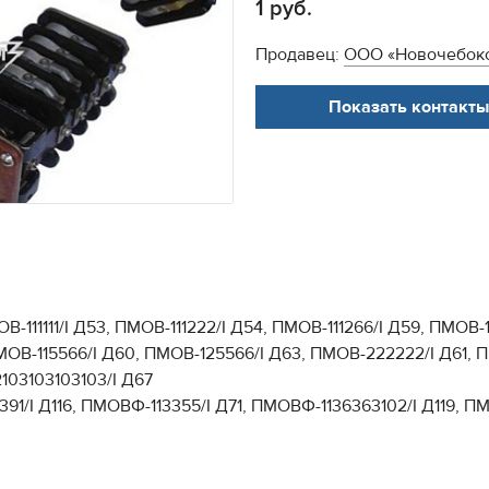
1 руб.
Продавец:
ООО «Новочебокс
Показать контакты
-111111/I Д53, ПМОВ-111222/I Д54, ПМОВ-111266/I Д59, ПМОВ-
ПМОВ-115566/I Д60, ПМОВ-125566/I Д63, ПМОВ-222222/I Д61,
103103103103/I Д67
1/I Д116, ПМОВФ-113355/I Д71, ПМОВФ-1136363102/I Д119, ПМ