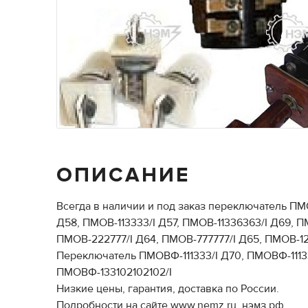
ОПИСАНИЕ
Всегда в наличии и под заказ переключатель ПМОВ
Д58, ПМОВ-113333/I Д57, ПМОВ-11336363/I Д69, 
ПМОВ-222777/I Д64, ПМОВ-777777/I Д65, ПМОВ-12
Переключатель ПМОВФ-111333/I Д70, ПМОВФ-111339
ПМОВФ-133102102102/I
Низкие цены, гарантия, доставка по России.
Подробности на сайте www.nemz.ru, нэмз.рф.