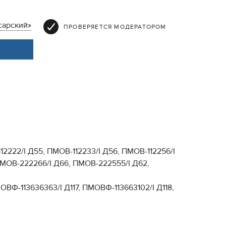
арский»
ПРОВЕРЯЕТСЯ МОДЕРАТОРОМ
112222/I Д55, ПМОВ-112233/I Д56, ПМОВ-112256/I
 ПМОВ-222266/I Д66, ПМОВ-222555/I Д62,
ОВФ-113636363/I Д117, ПМОВФ-113663102/I Д118,