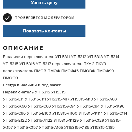
Узнать цену
ПРОВЕРЯЕТСЯ МОДЕРАТОРОМ
Показать контакты
ОПИСАНИЕ
В наличии переключатель УП-5311 УП-5312 УП-5313 УП-5314
УП-5315 УП-5316 УП-5317 переключатель ПКУ-3 ПКУ3
переключатель ПМОВ ПМОФ ПМОФ45 ПМОВФ ПМОФ90
ПМОФЗ
Всегда в наличии и под заказ:
Переключатель УП 5315 УП5315:
УП5315-Е11 УП5315-Л11 УП5315-М17 УП5315-М18 УП5315-А60
УП5315-Ж60 УП5315-С60 УП5315-Ж94 УП5315-С94 УП5315-Ж96
УП5315-С96 УП5315-Е100 УП5315-Л100 УП5315-Ж114 УП5315-С114
УП5315-Е122 УП5315-Л122 УП5315-Ж129 УП5315-С129 УП5315-
Ж157 УП5315-С157 УП5315-А165 УП5315-Ж185 УП5315-С185