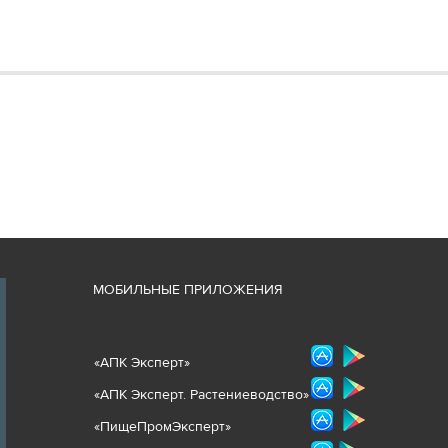
М
ОБИЛЬНЫЕ ПРИЛОЖЕНИЯ
«
АПК Эксперт
»
«
АПК Эксперт. Растениеводст
во
»
«ПищеПромЭксперт»