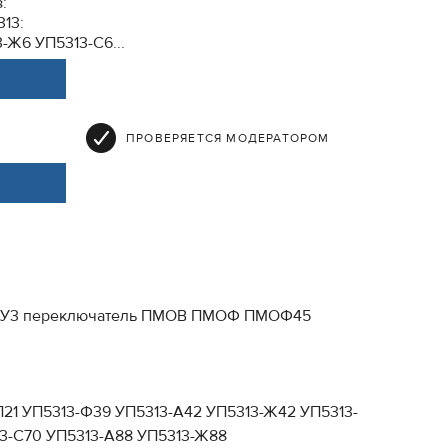
:
13:
-Ж6 УП5313-С6...
ПРОВЕРЯЕТСЯ МОДЕРАТОРОМ
-3 ПКУ3 переключатель ПМОВ ПМОФ ПМОФ45
Л21 УП5313-Ф39 УП5313-А42 УП5313-Ж42 УП5313-
13-С70 УП5313-А88 УП5313-Ж88