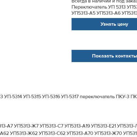
Всегда в наличии и под заказ
Переключатель УП 5313 УП53
УП5313-А5 УП5313-А6 УП5313
Узнать цену
Показать контакты
5313 УП-5314 УП-5315 УП-5316 УП-5317 переключатель ПКУ
13-А7 УП5313-Ж7 УП5313-С7 УП5313-А19 УП5313-Е21 УП5313-
-А62 УП5313-Ж62 УП5313-С62 УП5313-А70 УП5313-Ж70 УП53