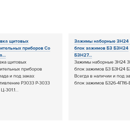
вка щитовых
Зажимы наборные ЗН24 
ительных приборов Со
блок зажимов БЗ БЗН24
...
БЗН27...
вка щитовых
Зажимы наборные ЗН24 З
ительных приборов
блок зажимов БЗ БЗН24 
лада и под заказ:
Всегда в наличии и под за
тивление Р3033 Р-3033
блок зажимов БЗ26-4П16-В
Ц-301.1...