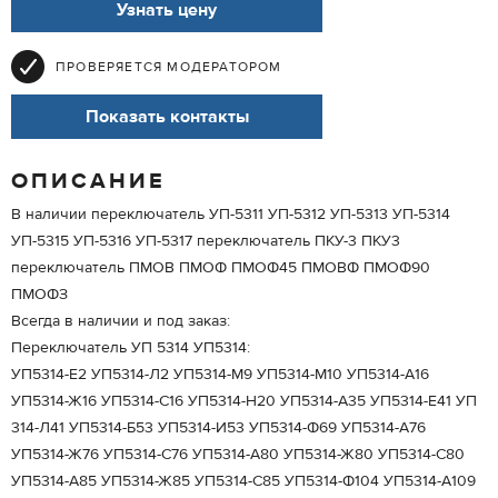
Узнать цену
ПРОВЕРЯЕТСЯ МОДЕРАТОРОМ
Показать контакты
ОПИСАНИЕ
В наличии переключатель УП-5311 УП-5312 УП-5313 УП-5314
УП-5315 УП-5316 УП-5317 переключатель ПКУ-3 ПКУ3
переключатель ПМОВ ПМОФ ПМОФ45 ПМОВФ ПМОФ90
ПМОФЗ
Всегда в наличии и под заказ:
Переключатель УП 5314 УП5314:
УП5314-Е2 УП5314-Л2 УП5314-М9 УП5314-М10 УП5314-А16
УП5314-Ж16 УП5314-С16 УП5314-Н20 УП5314-А35 УП5314-Е41 УП
314-Л41 УП5314-Б53 УП5314-И53 УП5314-Ф69 УП5314-А76
УП5314-Ж76 УП5314-С76 УП5314-А80 УП5314-Ж80 УП5314-С80
УП5314-А85 УП5314-Ж85 УП5314-С85 УП5314-Ф104 УП5314-А109