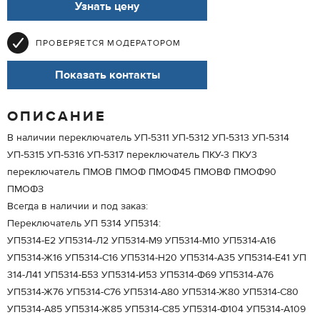
Узнать цену
ПРОВЕРЯЕТСЯ МОДЕРАТОРОМ
Показать контакты
ОПИСАНИЕ
В наличии переключатель УП-5311 УП-5312 УП-5313 УП-5314
УП-5315 УП-5316 УП-5317 переключатель ПКУ-3 ПКУ3
переключатель ПМОВ ПМОФ ПМОФ45 ПМОВФ ПМОФ90
ПМОФЗ
Всегда в наличии и под заказ:
Переключатель УП 5314 УП5314:
УП5314-Е2 УП5314-Л2 УП5314-М9 УП5314-М10 УП5314-А16
УП5314-Ж16 УП5314-С16 УП5314-Н20 УП5314-А35 УП5314-Е41 УП
314-Л41 УП5314-Б53 УП5314-И53 УП5314-Ф69 УП5314-А76
УП5314-Ж76 УП5314-С76 УП5314-А80 УП5314-Ж80 УП5314-С80
УП5314-А85 УП5314-Ж85 УП5314-С85 УП5314-Ф104 УП5314-А109