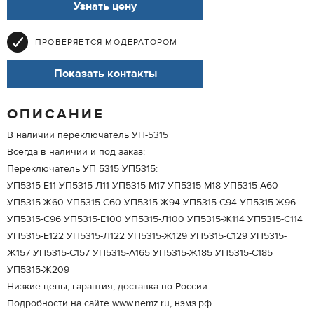
Узнать цену
ПРОВЕРЯЕТСЯ МОДЕРАТОРОМ
Показать контакты
ОПИСАНИЕ
В наличии переключатель УП-5315
Всегда в наличии и под заказ:
Переключатель УП 5315 УП5315:
УП5315-Е11 УП5315-Л11 УП5315-М17 УП5315-М18 УП5315-А60
УП5315-Ж60 УП5315-С60 УП5315-Ж94 УП5315-С94 УП5315-Ж96
УП5315-С96 УП5315-Е100 УП5315-Л100 УП5315-Ж114 УП5315-С114
УП5315-Е122 УП5315-Л122 УП5315-Ж129 УП5315-С129 УП5315-
Ж157 УП5315-С157 УП5315-А165 УП5315-Ж185 УП5315-С185
УП5315-Ж209
Низкие цены, гарантия, доставка по России.
Подробности на сайте www.nemz.ru, нэмз.рф.