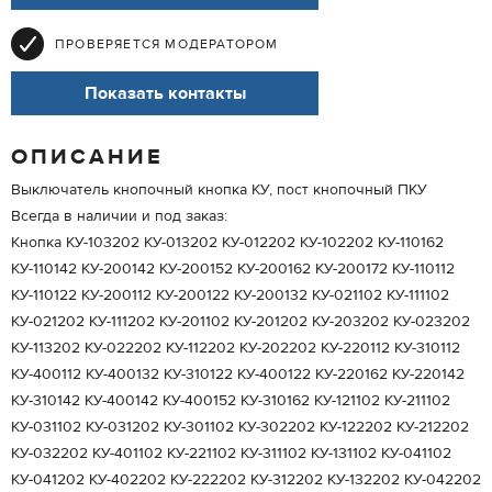
ПРОВЕРЯЕТСЯ МОДЕРАТОРОМ
Показать контакты
ОПИСАНИЕ
Выключатель кнопочный кнопка КУ, пост кнопочный ПКУ
Всегда в наличии и под заказ:
Кнопка КУ-103202 КУ-013202 КУ-012202 КУ-102202 КУ-110162
КУ-110142 КУ-200142 КУ-200152 КУ-200162 КУ-200172 КУ-110112
КУ-110122 КУ-200112 КУ-200122 КУ-200132 КУ-021102 КУ-111102
КУ-021202 КУ-111202 КУ-201102 КУ-201202 КУ-203202 КУ-023202
КУ-113202 КУ-022202 КУ-112202 КУ-202202 КУ-220112 КУ-310112
КУ-400112 КУ-400132 КУ-310122 КУ-400122 КУ-220162 КУ-220142
КУ-310142 КУ-400142 КУ-400152 КУ-310162 КУ-121102 КУ-211102
КУ-031102 КУ-031202 КУ-301102 КУ-302202 КУ-122202 КУ-212202
КУ-032202 КУ-401102 КУ-221102 КУ-311102 КУ-131102 КУ-041102
КУ-041202 КУ-402202 КУ-222202 КУ-312202 КУ-132202 КУ-042202