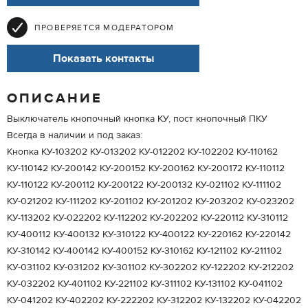
ПРОВЕРЯЕТСЯ МОДЕРАТОРОМ
Показать контакты
ОПИСАНИЕ
Выключатель кнопочный кнопка КУ, пост кнопочный ПКУ
Всегда в наличии и под заказ:
Кнопка КУ-103202 КУ-013202 КУ-012202 КУ-102202 КУ-110162
КУ-110142 КУ-200142 КУ-200152 КУ-200162 КУ-200172 КУ-110112
КУ-110122 КУ-200112 КУ-200122 КУ-200132 КУ-021102 КУ-111102
КУ-021202 КУ-111202 КУ-201102 КУ-201202 КУ-203202 КУ-023202
КУ-113202 КУ-022202 КУ-112202 КУ-202202 КУ-220112 КУ-310112
КУ-400112 КУ-400132 КУ-310122 КУ-400122 КУ-220162 КУ-220142
КУ-310142 КУ-400142 КУ-400152 КУ-310162 КУ-121102 КУ-211102
КУ-031102 КУ-031202 КУ-301102 КУ-302202 КУ-122202 КУ-212202
КУ-032202 КУ-401102 КУ-221102 КУ-311102 КУ-131102 КУ-041102
КУ-041202 КУ-402202 КУ-222202 КУ-312202 КУ-132202 КУ-042202