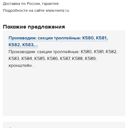
Доставка по России, гарантия.
Подробности на сайте www.nemz.ru.
Похожие предложения
Производим: секции троллейные: К580, К581,
К582, К583,...
Производим: секции троллейные: К580, К581, К582,
К583, К584, К585, К586, К587, К588, К589;
кронштейн...