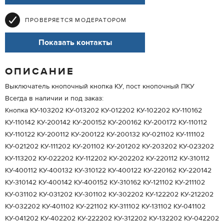
ПРОВЕРЯЕТСЯ МОДЕРАТОРОМ
Показать контакты
ОПИСАНИЕ
Выключатель кнопочный кнопка КУ, пост кнопочный ПКУ
Всегда в наличии и под заказ:
Кнопка КУ-103202 КУ-013202 КУ-012202 КУ-102202 КУ-110162
КУ-110142 КУ-200142 КУ-200152 КУ-200162 КУ-200172 КУ-110112
КУ-110122 КУ-200112 КУ-200122 КУ-200132 КУ-021102 КУ-111102
КУ-021202 КУ-111202 КУ-201102 КУ-201202 КУ-203202 КУ-023202
КУ-113202 КУ-022202 КУ-112202 КУ-202202 КУ-220112 КУ-310112
КУ-400112 КУ-400132 КУ-310122 КУ-400122 КУ-220162 КУ-220142
КУ-310142 КУ-400142 КУ-400152 КУ-310162 КУ-121102 КУ-211102
КУ-031102 КУ-031202 КУ-301102 КУ-302202 КУ-122202 КУ-212202
КУ-032202 КУ-401102 КУ-221102 КУ-311102 КУ-131102 КУ-041102
КУ-041202 КУ-402202 КУ-222202 КУ-312202 КУ-132202 КУ-042202